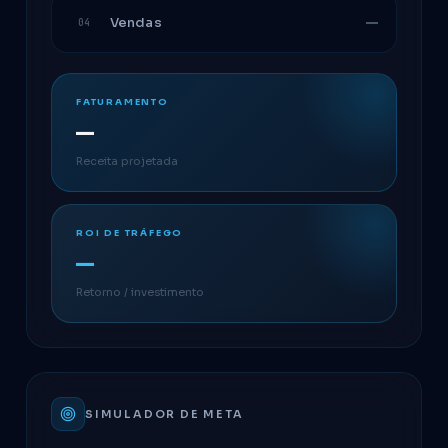
—
Vendas
04
FATURAMENTO
—
Receita projetada
ROI DE TRÁFEGO
—
Retorno / investimento
SIMULADOR DE META