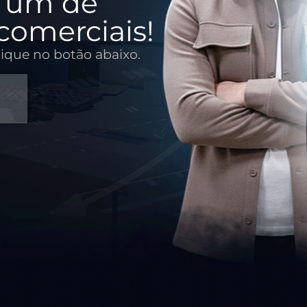
 um de
 comerciais!
lique no botão abaixo.